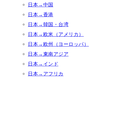
日本→中国
日本→香港
日本→韓国・台湾
日本→欧米（アメリカ）
日本→欧州（ヨーロッパ）
日本→東南アジア
日本→インド
日本→アフリカ