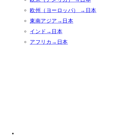
欧州（ヨーロッパ） →日本
東南アジア→日本
インド→日本
アフリカ→日本