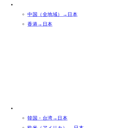
中国（全地域）→日本
香港→日本
韓国・台湾→日本
欧米（アメリカ） →日本