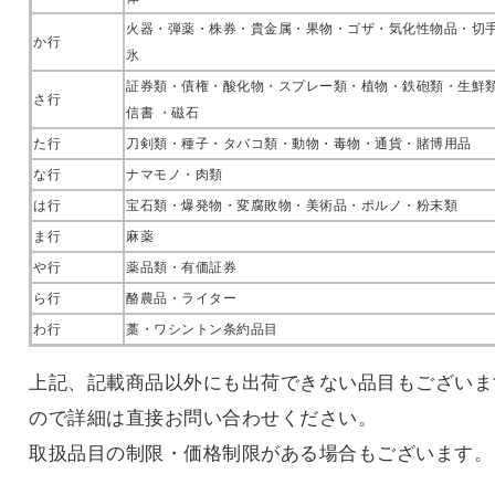
火器・弾薬・株券・貴金属・果物・ゴザ・気化性物品・切手
か行
氷
証券類・債権・酸化物・スプレー類・植物・鉄砲類・生鮮
さ行
信書 ・磁石
た行
刀剣類・種子・タバコ類・動物・毒物・通貨・賭博用品
な行
ナマモノ・肉類
は行
宝石類・爆発物・変腐敗物・美術品・ポルノ・粉末類
ま行
麻薬
や行
薬品類・有価証券
ら行
酪農品・ライター
わ行
藁・ワシントン条約品目
上記、記載商品以外にも出荷できない品目もございま
ので詳細は直接お問い合わせください。
取扱品目の制限・価格制限がある場合もございます。