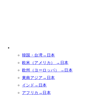
韓国・台湾→日本
欧米（アメリカ） →日本
欧州（ヨーロッパ） →日本
東南アジア→日本
インド→日本
アフリカ→日本