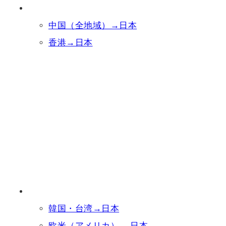
中国（全地域）→日本
香港→日本
韓国・台湾→日本
欧米（アメリカ） →日本