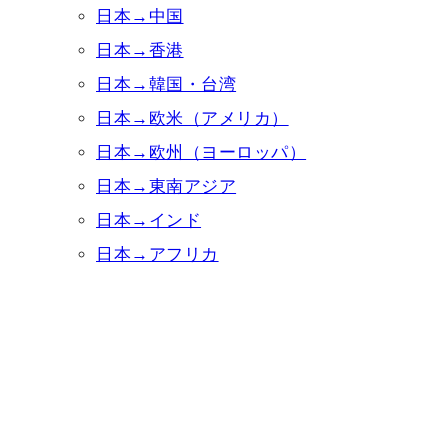
日本→中国
日本→香港
日本→韓国・台湾
日本→欧米（アメリカ）
日本→欧州（ヨーロッパ）
日本→東南アジア
日本→インド
日本→アフリカ