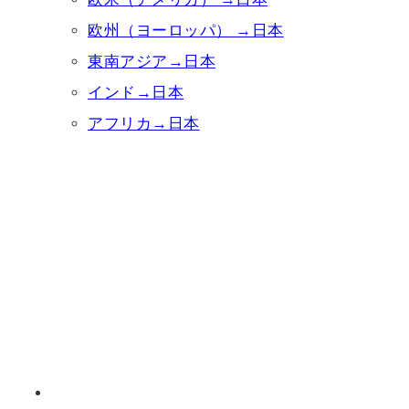
欧州（ヨーロッパ） →日本
東南アジア→日本
インド→日本
アフリカ→日本