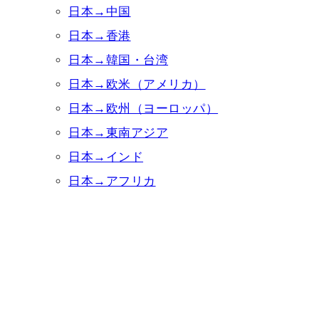
日本→中国
日本→香港
日本→韓国・台湾
日本→欧米（アメリカ）
日本→欧州（ヨーロッパ）
日本→東南アジア
日本→インド
日本→アフリカ