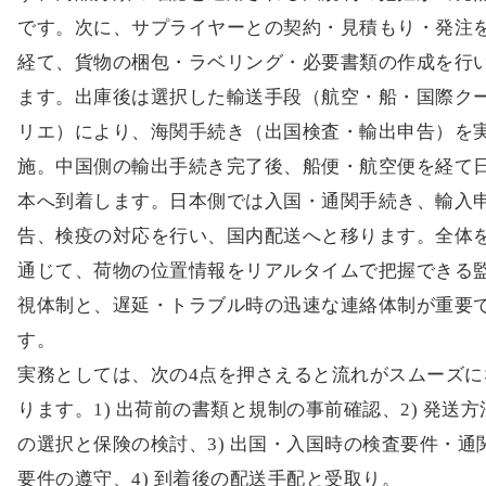
です。次に、サプライヤーとの契約・見積もり・発注
経て、貨物の梱包・ラベリング・必要書類の作成を行
ます。出庫後は選択した輸送手段（航空・船・国際ク
リエ）により、海関手続き（出国検査・輸出申告）を
施。中国側の輸出手続き完了後、船便・航空便を経て
本へ到着します。日本側では入国・通関手続き、輸入
告、検疫の対応を行い、国内配送へと移ります。全体
通じて、荷物の位置情報をリアルタイムで把握できる
視体制と、遅延・トラブル時の迅速な連絡体制が重要
す。
実務としては、次の4点を押さえると流れがスムーズに
ります。1) 出荷前の書類と規制の事前確認、2) 発送方
の選択と保険の検討、3) 出国・入国時の検査要件・通
要件の遵守、4) 到着後の配送手配と受取り。