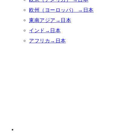
欧州（ヨーロッパ） →日本
東南アジア→日本
インド→日本
アフリカ→日本