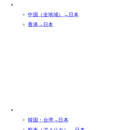
中国（全地域）→日本
香港→日本
韓国・台湾→日本
欧米（アメリカ） →日本