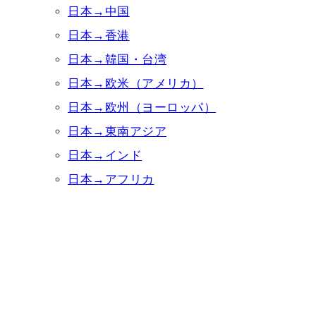
日本→中国
日本→香港
日本→韓国・台湾
日本→欧米（アメリカ）
日本→欧州（ヨーロッパ）
日本→東南アジア
日本→インド
日本→アフリカ