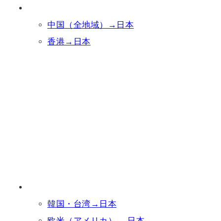
中国（全地域）→日本
香港→日本
韓国・台湾→日本
欧米（アメリカ） →日本