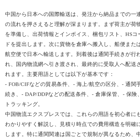
中国から日本への国際輸送は、発注から納品までの一
の流れを押さえると理解が深まります。まず荷主が荷
を準備し、出荷情報とインボイス、梱包リスト、HSコ
ドを提出します。次に貨物を倉庫へ搬入し、船便また
航空便で日本へ輸送します。到着後は通関手続きが行
れ、国内物流網へ引き渡され、最終的に受取人へ配送
れます。主要用語としては以下が基本です：
- FOB/CIFなどの貿易条件、- 海上/航空の区分、- 通関
続き、- DAP/DDPなどの配送条件、- 倉庫保管、- 保険
トラッキング。
中国物流エクスプレスでは、これらの用語を初心者に
わかりやすく解説し、見積り時点での費用構造を明確
します。特に通関関連は国ごとで規制が異なるため、