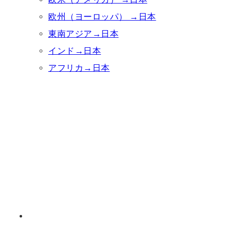
欧州（ヨーロッパ） →日本
東南アジア→日本
インド→日本
アフリカ→日本