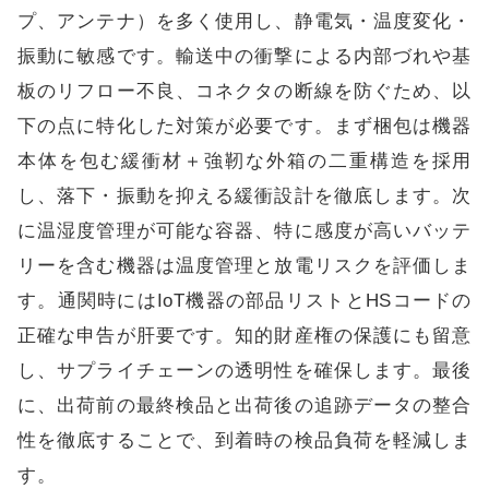
プ、アンテナ）を多く使用し、静電気・温度変化・
振動に敏感です。輸送中の衝撃による内部づれや基
板のリフロー不良、コネクタの断線を防ぐため、以
下の点に特化した対策が必要です。まず梱包は機器
本体を包む緩衝材＋強靭な外箱の二重構造を採用
し、落下・振動を抑える緩衝設計を徹底します。次
に温湿度管理が可能な容器、特に感度が高いバッテ
リーを含む機器は温度管理と放電リスクを評価しま
す。通関時にはIoT機器の部品リストとHSコードの
正確な申告が肝要です。知的財産権の保護にも留意
し、サプライチェーンの透明性を確保します。最後
に、出荷前の最終検品と出荷後の追跡データの整合
性を徹底することで、到着時の検品負荷を軽減しま
す。