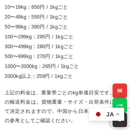
10〜19kg：850円 / 1kgごと
20〜49kg：550円 / 1kgごと
50〜99kg：390円 / 1kgごと
100〜299kg：295円 / 1kgごと
300〜499kg：280円 / 1kgごと
500〜999kg：270円 / 1kgごと
1000〜2000kg：265円 / 1kgごと
2000kg以上：259円 / 1kgごと
✉
上記の料金は、重量帯ごとのkg単価目安です。実際
の輸送料金は、貨物重量・サイズ・出荷条件に応じ
LINE
て決定されますので、中国から日本への輸入コスト
JA
▲
の参考としてご確認ください。