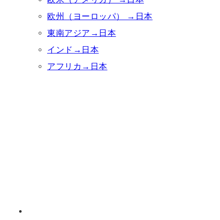
欧州（ヨーロッパ） →日本
東南アジア→日本
インド→日本
アフリカ→日本