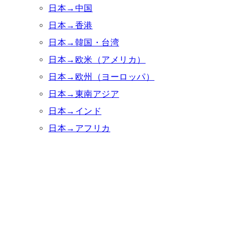
日本→中国
日本→香港
日本→韓国・台湾
日本→欧米（アメリカ）
日本→欧州（ヨーロッパ）
日本→東南アジア
日本→インド
日本→アフリカ