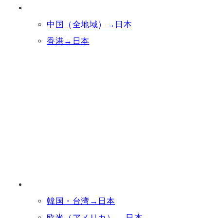
中国（全地域）→日本
香港→日本
韓国・台湾→日本
欧米（アメリカ） →日本