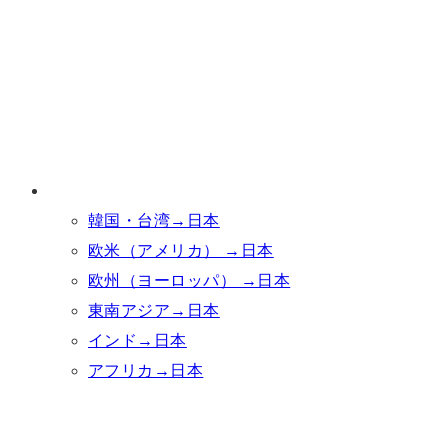
韓国・台湾→日本
欧米（アメリカ） →日本
欧州（ヨーロッパ） →日本
東南アジア→日本
インド→日本
アフリカ→日本