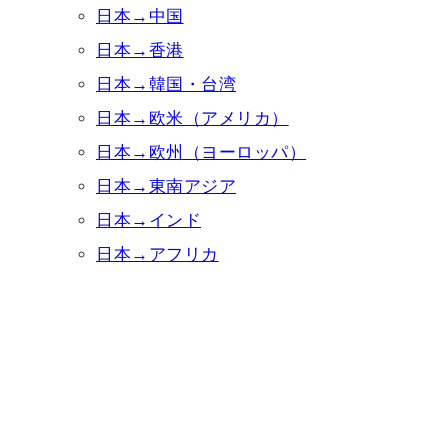
日本→中国
日本→香港
日本→韓国・台湾
日本→欧米（アメリカ）
日本→欧州（ヨーロッパ）
日本→東南アジア
日本→インド
日本→アフリカ