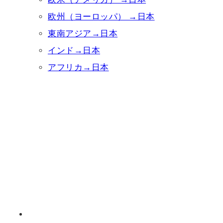
欧州（ヨーロッパ） →日本
東南アジア→日本
インド→日本
アフリカ→日本