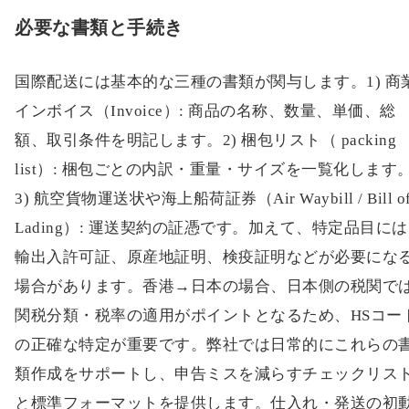
必要な書類と手続き
国際配送には基本的な三種の書類が関与します。1) 商
インボイス（Invoice）: 商品の名称、数量、単価、総
額、取引条件を明記します。2) 梱包リスト（ packing
list）: 梱包ごとの内訳・重量・サイズを一覧化します
3) 航空貨物運送状や海上船荷証券（Air Waybill / Bill o
Lading）: 運送契約の証憑です。加えて、特定品目には
輸出入許可証、原産地証明、検疫証明などが必要にな
場合があります。香港→日本の場合、日本側の税関で
関税分類・税率の適用がポイントとなるため、HSコー
の正確な特定が重要です。弊社では日常的にこれらの
類作成をサポートし、申告ミスを減らすチェックリス
と標準フォーマットを提供します。仕入れ・発送の初