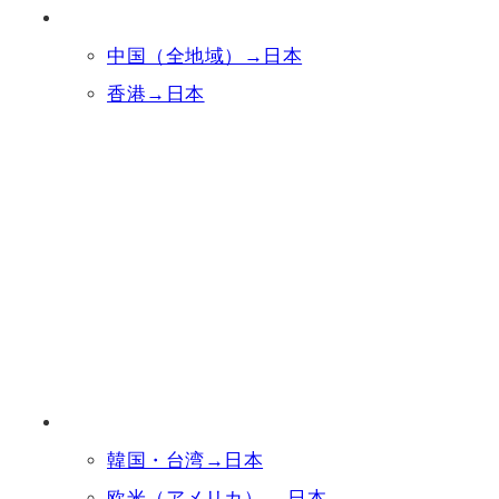
中国（全地域）→日本
香港→日本
韓国・台湾→日本
欧米（アメリカ） →日本