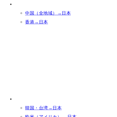
中国（全地域）→日本
香港→日本
韓国・台湾→日本
欧米（アメリカ） →日本