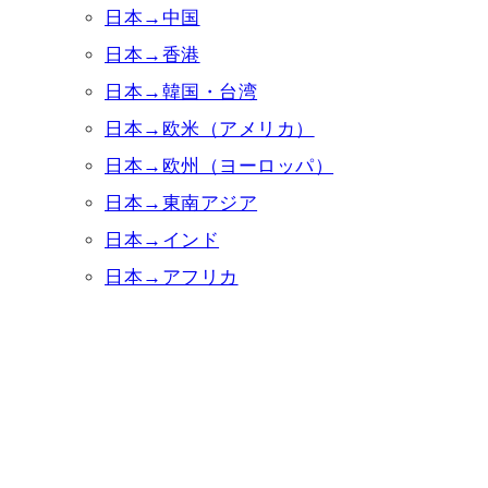
日本→中国
日本→香港
日本→韓国・台湾
日本→欧米（アメリカ）
日本→欧州（ヨーロッパ）
日本→東南アジア
日本→インド
日本→アフリカ