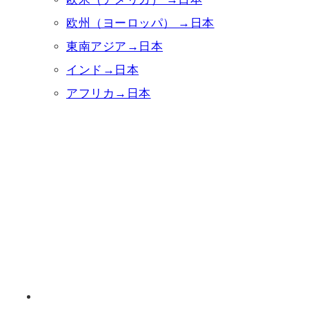
欧州（ヨーロッパ） →日本
東南アジア→日本
インド→日本
アフリカ→日本