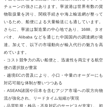
チェーンの強さにあります。寧波港は世界有数の貨
物取扱量を誇り、関税手続きや海上輸送網が整って
いるため、船便による大量輸送にも適しています。
さらに、寧波は製造業の中心地であり、1688、タオ
バオ、 Alibaba などを通じた中国国内の調達網が発
達。加えて、以下の市場動向が輸入代行の魅力を高
めています。
- コスト競争力の高い船便と、迅速性を両立する航空
便の選択肢が豊富
- 越境ECの普及により、小口・中量のオーダーにも
対応可能な体制が整いつつある
- ASEAN諸国や日本を含むアジア市場への双方向物
流が強化され、リードタイム短縮が実現
- 品質監視・検品・不良対応のサービスが充実し、初