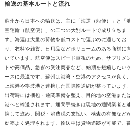
蘇州から日本への輸送は、主に「海運（船便）」と「
空運輸（航空便）」の二つの大別ルートで成り立ちま
す。海運は大量の荷物を低コストで運ぶのに適してお
り、衣料や雑貨、日用品などボリュームのある商材に
いています。航空便はスピード重視のため、サプリメ
トや高価品、急ぎの受注商品など、納期を短縮したい
ースに最適です。蘇州は港湾・空港のアクセスが良く
上海港や寧波港と連携した国際輸送網が整っています
出荷時には梱包・通関準備を整え、目的地の空港また
港へと輸送されます。通関手続きは現地の通関業者と
携して進め、関税・消費税の支払い、検査の有無など
効率よく処理されます。輸送中は貨物追跡が可能で、
動きの可視化により納期遅延のリスクを低減します。