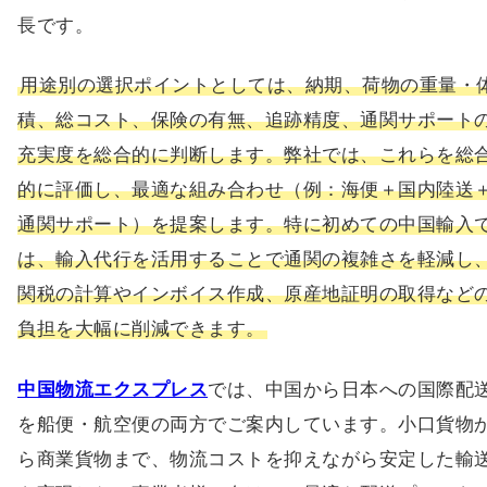
用途別の選択ポイントとしては、納期、荷物の重量・
積、総コスト、保険の有無、追跡精度、通関サポート
充実度を総合的に判断します。弊社では、これらを総
的に評価し、最適な組み合わせ（例：海便＋国内陸送
通関サポート）を提案します。特に初めての中国輸入
は、輸入代行を活用することで通関の複雑さを軽減し
関税の計算やインボイス作成、原産地証明の取得など
負担を大幅に削減できます。
中国物流エクスプレス
では、中国から日本への国際配
を船便・航空便の両方でご案内しています。小口貨物
ら商業貨物まで、物流コストを抑えながら安定した輸
を実現したい事業者様に向けて、最適な配送プランを
提案しております。輸入・輸出の両方に対応しており