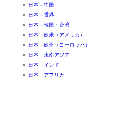
日本→中国
日本→香港
日本→韓国・台湾
日本→欧米（アメリカ）
日本→欧州（ヨーロッパ）
日本→東南アジア
日本→インド
日本→アフリカ