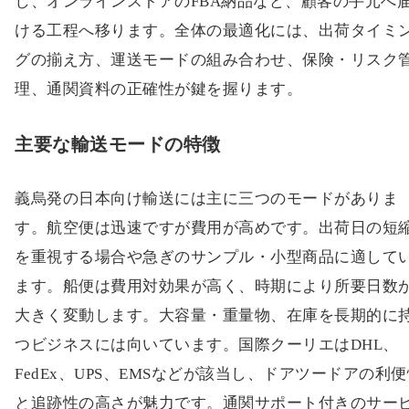
し、オンラインストアのFBA納品など、顧客の手元へ
ける工程へ移ります。全体の最適化には、出荷タイミ
グの揃え方、運送モードの組み合わせ、保険・リスク
理、通関資料の正確性が鍵を握ります。
主要な輸送モードの特徴
義烏発の日本向け輸送には主に三つのモードがありま
す。航空便は迅速ですが費用が高めです。出荷日の短
を重視する場合や急ぎのサンプル・小型商品に適して
ます。船便は費用対効果が高く、時期により所要日数
大きく変動します。大容量・重量物、在庫を長期的に
つビジネスには向いています。国際クーリエはDHL、
FedEx、UPS、EMSなどが該当し、ドアツードアの利
と追跡性の高さが魅力です。通関サポート付きのサー