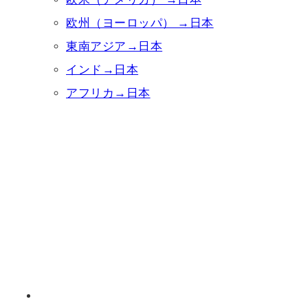
欧州（ヨーロッパ） →日本
東南アジア→日本
インド→日本
アフリカ→日本