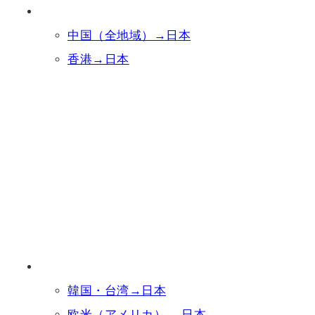
中国（全地域）→日本
香港→日本
韓国・台湾→日本
欧米（アメリカ） →日本