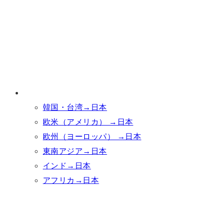
韓国・台湾→日本
欧米（アメリカ） →日本
欧州（ヨーロッパ） →日本
東南アジア→日本
インド→日本
アフリカ→日本