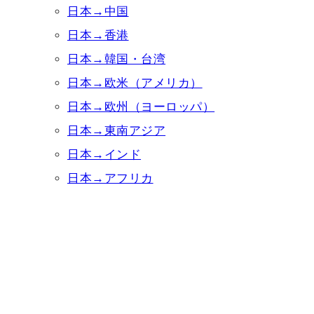
日本→中国
日本→香港
日本→韓国・台湾
日本→欧米（アメリカ）
日本→欧州（ヨーロッパ）
日本→東南アジア
日本→インド
日本→アフリカ