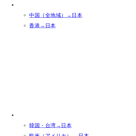
中国（全地域）→日本
香港→日本
韓国・台湾→日本
欧米（アメリカ） →日本