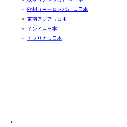
欧州（ヨーロッパ） →日本
東南アジア→日本
インド→日本
アフリカ→日本