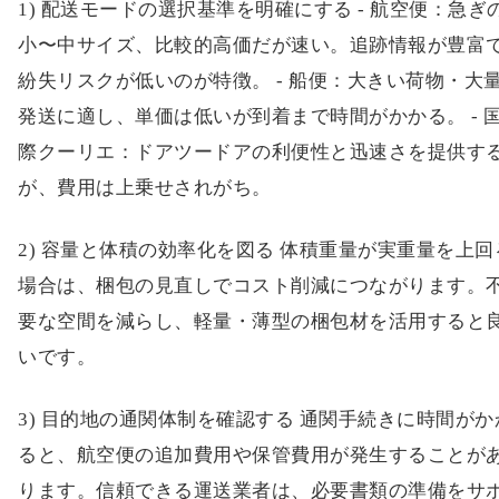
1) 配送モードの選択基準を明確にする - 航空便：急ぎ
小〜中サイズ、比較的高価だが速い。追跡情報が豊富
紛失リスクが低いのが特徴。 - 船便：大きい荷物・大
発送に適し、単価は低いが到着まで時間がかかる。 - 
際クーリエ：ドアツードアの利便性と迅速さを提供す
が、費用は上乗せされがち。
2) 容量と体積の効率化を図る 体積重量が実重量を上回
場合は、梱包の見直しでコスト削減につながります。
要な空間を減らし、軽量・薄型の梱包材を活用すると
いです。
3) 目的地の通関体制を確認する 通関手続きに時間がか
ると、航空便の追加費用や保管費用が発生することが
ります。信頼できる運送業者は、必要書類の準備をサ