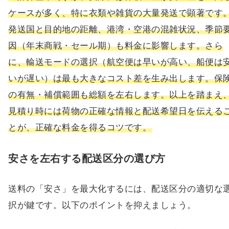
ケースが多く、特に衣類や雑貨の大量発送で顕著です
発送国と目的地の距離、港湾・空港の混雑状況、季節
因（年末商戦・セール期）も料金に影響します。さら
に、輸送モードの選択（航空便は早いが高い、船便は
いが遅い）は最も大きなコスト差を生み出します。保
の有無・補償範囲も総額を左右します。以上を踏まえ
見積り時には荷物の正確な情報と配送希望日を伝える
とが、正確な料金を得るコツです。
安さを左右する配送区分の選び方
送料の「安さ」を最大化するには、配送区分の適切な
択が鍵です。以下のポイントを抑えましょう。