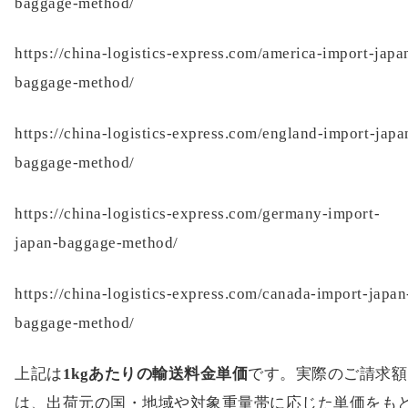
baggage-method/
https://china-logistics-express.com/america-import-japa
baggage-method/
https://china-logistics-express.com/england-import-japa
baggage-method/
https://china-logistics-express.com/germany-import-
japan-baggage-method/
https://china-logistics-express.com/canada-import-japan
baggage-method/
上記は
1kgあたりの輸送料金単価
です。実際のご請求額
は、出荷元の国・地域や対象重量帯に応じた単価をも