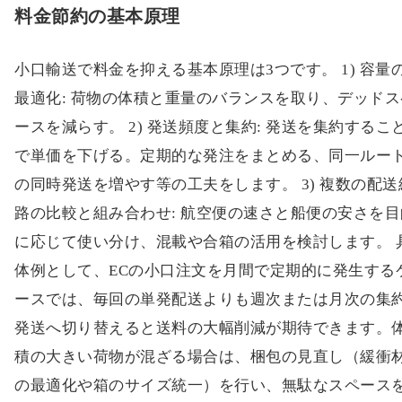
料金節約の基本原理
小口輸送で料金を抑える基本原理は3つです。 1) 容量
最適化: 荷物の体積と重量のバランスを取り、デッドス
ースを減らす。 2) 発送頻度と集約: 発送を集約するこ
で単価を下げる。定期的な発注をまとめる、同一ルー
の同時発送を増やす等の工夫をします。 3) 複数の配送
路の比較と組み合わせ: 航空便の速さと船便の安さを目
に応じて使い分け、混載や合箱の活用を検討します。 
体例として、ECの小口注文を月間で定期的に発生する
ースでは、毎回の単発配送よりも週次または月次の集
発送へ切り替えると送料の大幅削減が期待できます。
積の大きい荷物が混ざる場合は、梱包の見直し（緩衝
の最適化や箱のサイズ統一）を行い、無駄なスペース