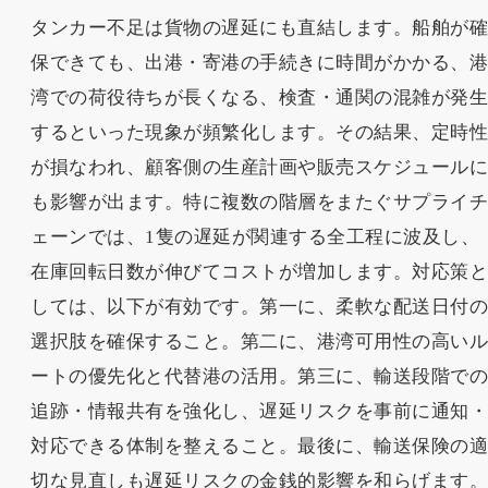
タンカー不足は貨物の遅延にも直結します。船舶が
保できても、出港・寄港の手続きに時間がかかる、
湾での荷役待ちが長くなる、検査・通関の混雑が発
するといった現象が頻繁化します。その結果、定時
が損なわれ、顧客側の生産計画や販売スケジュール
も影響が出ます。特に複数の階層をまたぐサプライ
ェーンでは、1隻の遅延が関連する全工程に波及し、
在庫回転日数が伸びてコストが増加します。対応策
しては、以下が有効です。第一に、柔軟な配送日付
選択肢を確保すること。第二に、港湾可用性の高い
ートの優先化と代替港の活用。第三に、輸送段階で
追跡・情報共有を強化し、遅延リスクを事前に通知
対応できる体制を整えること。最後に、輸送保険の
切な見直しも遅延リスクの金銭的影響を和らげます