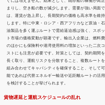
ぐには増えません。結果として、既存船の稼働が高
まりし、空き船の数が減少します。需要が強い局面
は、運賃が急上昇し、長期契約の価格も高水準を維
します。特に中東・ロシア・西アフリカなど原油・
油製品を多く運ぶルートで需給逼迫感は強く、スポ
ト市場の価格変動が顕著です。輸出入企業は、燃料
のほかにも保険料や港湾使用料の増加といった二次
ストにも注意が必要です。対策としては、契約期間
長く取り、運航リスクを分散すること、複数ルート
組み合わせてキャパシティを確保すること、そして
能であれば代替エネルギー輸送や近距離ルートの活
を検討することが挙げられます。
貨物遅延と運航スケジュールの乱れ