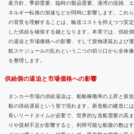
産方針、季節需要、臨時の製品需要、港湾の混雑、
ネルギー転換の加速などが同時に影響します。これ
の背景を理解することは、輸送コストを抑えつつ安
した供給を確保する鍵となります。本章では、供給
の逼迫と市場価格への影響、そして貨物遅延および
航スケジュールの乱れという二つの切り口から全体
を整理します。
供給側の逼迫と市場価格への影響
タンカー市場の供給逼迫は、船舶稼働率の上昇と新
船の供給遅延という形で現れます。新造船の建造に
長いリードタイムが必要で、世界的な造船需要の高
りや資材不足が影響すると、利用可能な船腹の数は